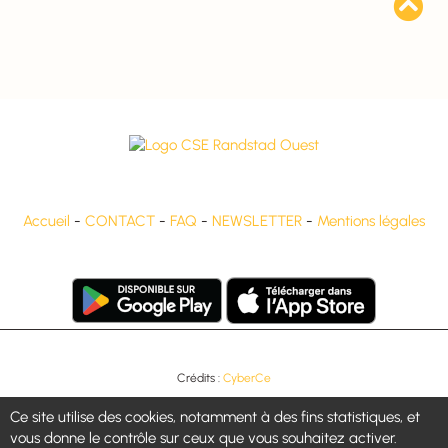

Accueil
-
CONTACT
-
FAQ
-
NEWSLETTER
-
Mentions légales
Crédits :
CyberCe
Gestion des cookies
Ce site utilise des cookies, notamment à des fins statistiques, et
vous donne le contrôle sur ceux que vous souhaitez activer.