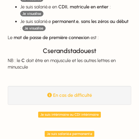
Je suis salarié.e en
CDII, matricule en entier
:
Je visualise
Je suis salarié.e
permanent.e, sans les zéros au début
:
Je visualise
Le
mot de passe de première connexion
est :
Cserandstadouest
NB : le
C
doit être en majuscule et les autres lettres en
minuscule
En cas de difficulté

Je suis intérimaire ou CDI intérimaire
Je suis salarié.e permanent.e